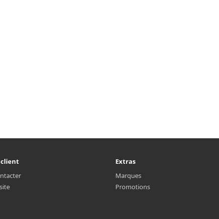
 client
Extras
ntacter
Marques
site
Promotions