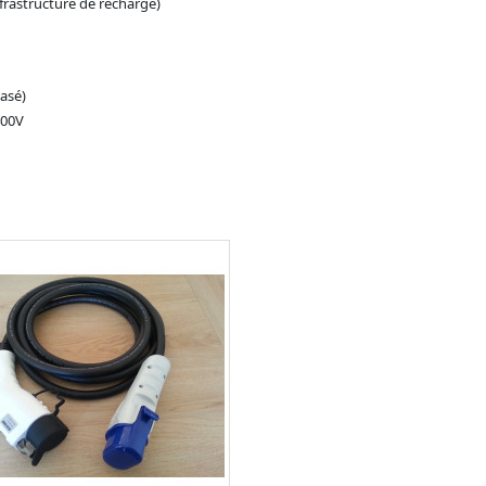
nfrastructure de recharge)
asé)
400V