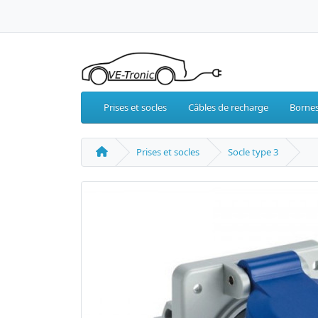
Prises et socles
Câbles de recharge
Bornes
Prises et socles
Socle type 3