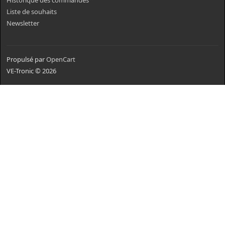
Historique des commandes
Liste de souhaits
Newsletter
Propulsé par
OpenCart
VE-Tronic © 2026